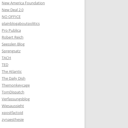
New America Foundation
New Deal 2.0
NO OFFICE
plainblogaboutpolitics
Pro Publica
Robert Reich
Seesslen Blog
Sprengsatz
TACH
TED
The Atlantic
The Daily Dish
Themonkeycage
TomDispatch
Verfassungsblog
Wiesaussieht
xpostfactoid
zynaesthesie