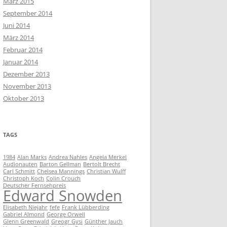
März 2015
September 2014
Juni 2014
März 2014
Februar 2014
Januar 2014
Dezember 2013
November 2013
Oktober 2013
TAGS
1984
Alan Marks
Andrea Nahles
Angela Merkel
Audionauten
Barton Gellman
Bertolt Brecht
Carl Schmitt
Chelsea Mannings
Christian Wulff
Christoph Koch
Colin Crouch
Deutscher Fernsehpreis
Edward Snowden
Elisabeth Niejahr
fefe
Frank Lübberding
Gabriel Almond
George Orwell
Glenn Greenwald
Greogr Gysi
Günther Jauch