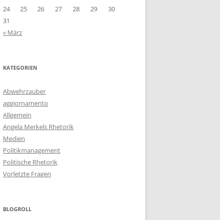
24
25
26
27
28
29
30
31
« März
KATEGORIEN
Abwehrzauber
aggiornamento
Allgemein
Angela Merkels Rhetorik
Medien
Politikmanagement
Politische Rhetorik
Vorletzte Fragen
BLOGROLL