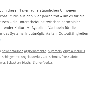
bt in diesen Tagen auf erstaunlichen Umwegen
as Studie aus den 50er Jahren traf – um es für die
ssen – die Unterscheidung zwischen parochialer
ierender Kultur. Maßgebliche Variabeln für die
r des Systems, Inputmöglichkeiten, Outputfähigkeiten
n
→
n
Abwehrzauber
,
aggiornamento
,
Allgemein
,
Angela Merkels
t. Schlagworte:
Angela Merkel
,
Carl Schmitt
,
fefe
,
Gabriel
eier
,
Sebastian Edathy
,
Sidney Verba
.