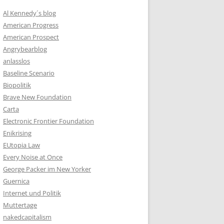
Al Kennedy´s blog
American Progress
American Prospect
Angrybearblog
anlasslos
Baseline Scenario
Biopolitik
Brave New Foundation
Carta
Electronic Frontier Foundation
Enikrising
EUtopia Law
Every Noise at Once
George Packer im New Yorker
Guernica
Internet und Politik
Muttertage
nakedcapitalism