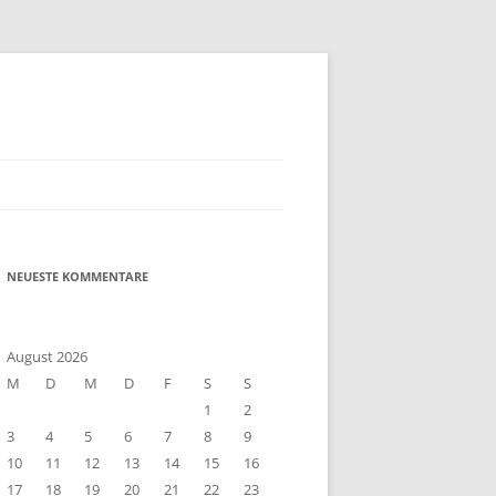
NEUESTE KOMMENTARE
August 2026
M
D
M
D
F
S
S
1
2
3
4
5
6
7
8
9
10
11
12
13
14
15
16
17
18
19
20
21
22
23