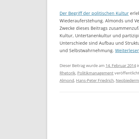
Der Begriff der politischen Kultur
erle
Wiederauferstehung. Almonds und Verb
Zwecke dieses Beitrags zusammenzufa
Kultur, Untertanenkultur und partizip
Unterschiede sind Aufbau und Struktu
und Selbstwahrnehmung.
Weiterlese
Dieser Beitrag wurde am
14. Februar 2014
i
Rhetorik
,
Politikmanagement
veröffentlich
Almond
,
Hans-Peter Friedrich
,
Neobiederm