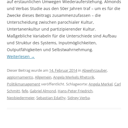
auf erstaunlichen Umwegen Wiederauferstehung. Almonds
und Verbas Studie aus den 50er Jahren traf – um es für die
Zwecke dieses Beitrags zusammenzufassen – die
Unterscheidung zwischen parochialer Kultur,
Untertanenkultur und partizipierender Kultur.
Maßgebliche Variabeln für die Unterschiede sind Aufbau
und Struktur des Systems, Inputmöglichkeiten,
Outputfähigkeiten und Selbstwahrnehmung.
Weiterlesen
→
Dieser Beitrag wurde am
14. Februar 2014
in
Abwehrzauber
,
aggiornamento
,
Allgemein
,
Angela Merkels Rhetorik
,
Politikmanagement
veröffentlicht. Schlagworte:
Angela Merkel
,
Carl
Schmitt
,
fefe
,
Gabriel Almond
,
Hans-Peter Friedrich
,
Neobiedermeier
,
Sebastian Edathy
,
Sidney Verba
.