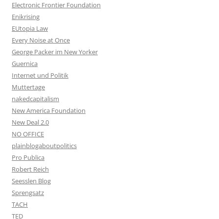
Electronic Frontier Foundation
Enikrising
EUtopia Law
Every Noise at Once
George Packer im New Yorker
Guernica
Internet und Politik
Muttertage
nakedcapitalism
New America Foundation
New Deal 2.0
NO OFFICE
plainblogaboutpolitics
Pro Publica
Robert Reich
Seesslen Blog
Sprengsatz
TACH
TED