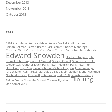
Dezember 2013
November 2013
Oktober 2013
TAGS
1984
Alan Marks
Andrea Nahles
Angela Merkel
Audionauten
Barton Gellman
Bertolt Brecht
Carl Schmitt
Chelsea Mannings
Christian Wulff
Christoph Koch
Colin Crouch
Deutscher Fernsehpreis
Edward Snowden
Elisabeth Niejahr
fefe
Frank Lübberding
Gabriel Almond
George Orwell
Glenn Greenwald
Greogr Gysi
Günther Jauch
Hans-Peter Friedrich
Hans-Peter Kuhn
Hans Hütt
Ingo Zamperoni
Johannes Schmölling
joiz
Julian Assange
Jörg Wagner
Karl Farkas
Marquis de Sade
Mein Medien-Menü
Nachtflug
Neobiedermeier
Otto Zoff
Peter Weiss
Radio 100
Sebastian Edathy
Tilo Jung
Sidney Verba
Sona MacDonald
Thomas Pynchon
Udo Samel
WZB