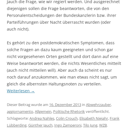
Jauch die Frage, wie wir regiert werden. Und ausgerechnet
diejenigen sollen die Frage beantworten, die von den
Personalentscheidungen der Bundeskanzlerin bzw. ihrer
Parteiführungen über Nacht überrascht wurden (oder
auch nicht).
Es gehört zu den postdemokratischen Symptomen, dass
solche Fragen an dazu kaum geeigneten und schon gar
nicht vorgesehenen Orten gestellt und dort dann auf eine
Weise beantwortet werden, die nichts Wesentliches mitteilt
(auch nicht mitteilen will). Aber auch da scheint es nur
noch darauf anzukommen, wie man etwas nicht sagt, um
gleich die albernsten Haltungsnoten zu verteilen.
Weiterlesen
→
Dieser Beitrag wurde am
16. Dezember 2013
in
Abwehrzauber
,
aggiornamento
,
Allgemein
,
Politische Rhetorik
veröffentlicht.
Schlagworte:
Andrea Nahles
,
Colin Crouch
,
Elisabeth Niejahr
,
Frank
Lübberding
,
Günther Jauch
,
Ingo Zamperoni
,
Tilo Jung
,
WZB
.