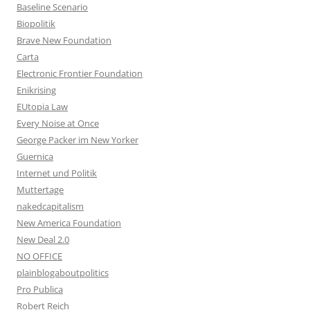
Baseline Scenario
Biopolitik
Brave New Foundation
Carta
Electronic Frontier Foundation
Enikrising
EUtopia Law
Every Noise at Once
George Packer im New Yorker
Guernica
Internet und Politik
Muttertage
nakedcapitalism
New America Foundation
New Deal 2.0
NO OFFICE
plainblogaboutpolitics
Pro Publica
Robert Reich