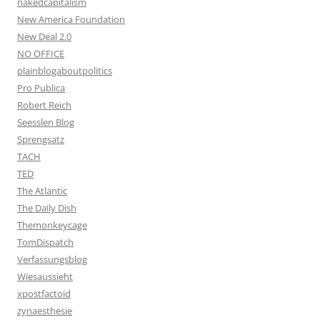
nakedcapitalism
New America Foundation
New Deal 2.0
NO OFFICE
plainblogaboutpolitics
Pro Publica
Robert Reich
Seesslen Blog
Sprengsatz
TACH
TED
The Atlantic
The Daily Dish
Themonkeycage
TomDispatch
Verfassungsblog
Wiesaussieht
xpostfactoid
zynaesthesie