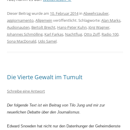
Dieser Beitrag wurde am
10. Februar 2014
in
Abwehrzauber
,
aggiornamento
,
Allgemein
veröffentlicht. Schlagworte:
Alan Marks
,
Audionauten
,
Bertolt Brecht
,
Hans-Peter Kuhn
,
Jörg Wagner
,
Johannes Schmölling
,
Karl Farkas
,
Nachtflug
,
Otto Zoff
,
Radio 100
,
Sona MacDonald
,
Udo Samel
.
Die Vierte Gewalt im Tumult
Schreibe eine Antwort
Der folgende Text ist ein Beitrag von Tilo Jung und mir zur
neuerlichen Debatte über den Journalismus.
Edward Snowden hat nicht nur den Datenhunger der Geheimdienste