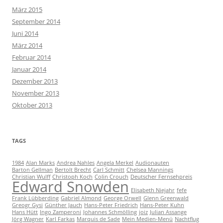
März 2015
September 2014
Juni 2014
März 2014
Februar 2014
Januar 2014
Dezember 2013
November 2013
Oktober 2013
TAGS
1984
Alan Marks
Andrea Nahles
Angela Merkel
Audionauten
Barton Gellman
Bertolt Brecht
Carl Schmitt
Chelsea Mannings
Christian Wulff
Christoph Koch
Colin Crouch
Deutscher Fernsehpreis
Edward Snowden
Elisabeth Niejahr
fefe
Frank Lübberding
Gabriel Almond
George Orwell
Glenn Greenwald
Greogr Gysi
Günther Jauch
Hans-Peter Friedrich
Hans-Peter Kuhn
Hans Hütt
Ingo Zamperoni
Johannes Schmölling
joiz
Julian Assange
Jörg Wagner
Karl Farkas
Marquis de Sade
Mein Medien-Menü
Nachtflug