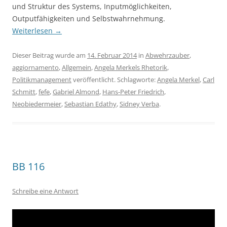
und Struktur des Systems, Inputmöglichkeiten,
Outputfähigkeiten und Selbstwahrnehmung.
Weiterlesen
→
Dieser Beitrag wurde am
14. Februar 2014
in
Abwehrzauber
,
aggiornamento
,
Allgemein
,
Angela Merkels Rhetorik
,
Politikmanagement
veröffentlicht. Schlagworte:
Angela Merkel
,
Carl
Schmitt
,
fefe
,
Gabriel Almond
,
Hans-Peter Friedrich
,
Neobiedermeier
,
Sebastian Edathy
,
Sidney Verba
.
BB 116
Schreibe eine Antwort