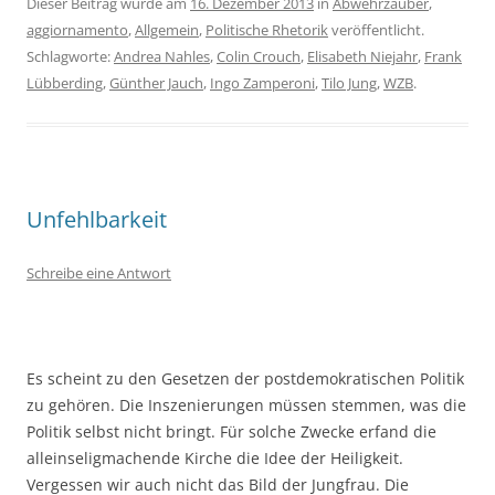
Dieser Beitrag wurde am
16. Dezember 2013
in
Abwehrzauber
,
aggiornamento
,
Allgemein
,
Politische Rhetorik
veröffentlicht.
Schlagworte:
Andrea Nahles
,
Colin Crouch
,
Elisabeth Niejahr
,
Frank
Lübberding
,
Günther Jauch
,
Ingo Zamperoni
,
Tilo Jung
,
WZB
.
Unfehlbarkeit
Schreibe eine Antwort
Es scheint zu den Gesetzen der postdemokratischen Politik
zu gehören. Die Inszenierungen müssen stemmen, was die
Politik selbst nicht bringt. Für solche Zwecke erfand die
alleinseligmachende Kirche die Idee der Heiligkeit.
Vergessen wir auch nicht das Bild der Jungfrau. Die