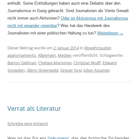
enthüllt. Seine Enthüllungen haben auch eine Debatte über den
Journalismus in Gang gebracht. Sind Journalisten als Vierte Gewalt
nicht immer auch Aktivisten?
Oder ist Aktivismus mit Journalismus
nicht mit einander vereinbar
? Was hat das Handwerk des
Journalisten mit einer politischen Haltung zu tun?
Weiterlesen
→
Dieser Beitrag wurde am
2. Januar 2014
in
Abwehrzauber
,
aggiornamento
,
Allgemein
,
Medien
veröffentlicht. Schlagworte:
Barton Gellman
,
Chelsea Mannings
,
Christian Wulff
,
Edward
Snowden
,
Glenn Greenwald
,
Greogr Gysi
,
Julian Assange
.
Verrat als Literatur
Schreibe eine Antwort
Was ist das für ein
Dokument
, das der britische TV-Sender