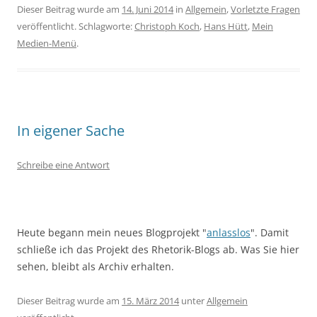
Dieser Beitrag wurde am
14. Juni 2014
in
Allgemein
,
Vorletzte Fragen
veröffentlicht. Schlagworte:
Christoph Koch
,
Hans Hütt
,
Mein
Medien-Menü
.
In eigener Sache
Schreibe eine Antwort
Heute begann mein neues Blogprojekt "
anlasslos
". Damit
schließe ich das Projekt des Rhetorik-Blogs ab. Was Sie hier
sehen, bleibt als Archiv erhalten.
Dieser Beitrag wurde am
15. März 2014
unter
Allgemein