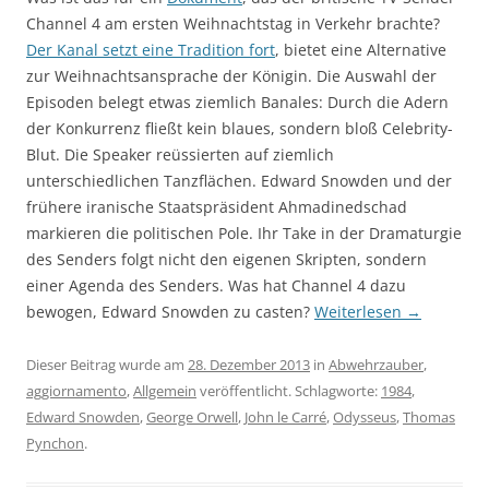
Channel 4 am ersten Weihnachtstag in Verkehr brachte?
Der Kanal setzt eine Tradition fort
, bietet eine Alternative
zur Weihnachtsansprache der Königin. Die Auswahl der
Episoden belegt etwas ziemlich Banales: Durch die Adern
der Konkurrenz fließt kein blaues, sondern bloß Celebrity-
Blut. Die Speaker reüssierten auf ziemlich
unterschiedlichen Tanzflächen. Edward Snowden und der
frühere iranische Staatspräsident Ahmadinedschad
markieren die politischen Pole. Ihr Take in der Dramaturgie
des Senders folgt nicht den eigenen Skripten, sondern
einer Agenda des Senders. Was hat Channel 4 dazu
bewogen, Edward Snowden zu casten?
Weiterlesen
→
Dieser Beitrag wurde am
28. Dezember 2013
in
Abwehrzauber
,
aggiornamento
,
Allgemein
veröffentlicht. Schlagworte:
1984
,
Edward Snowden
,
George Orwell
,
John le Carré
,
Odysseus
,
Thomas
Pynchon
.