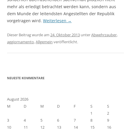
mehr als erledigt betrachtet werden kann, sondern aus
dem Munde der leitendsten Angestellten der Republik
vorgetragen wird.
Weiterlesen
→
Dieser Beitrag wurde am
24. Oktober 2013
unter
Abwehrzauber
,
aggiornamento
,
Allgemein
veröffentlicht.
NEUESTE KOMMENTARE
August 2026
M
D
M
D
F
S
S
1
2
3
4
5
6
7
8
9
10
11
12
13
14
15
16