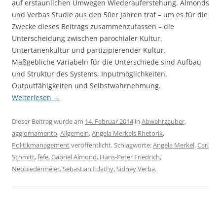
auf erstaunlichen Umwegen Wiederauferstehung. Almonds
und Verbas Studie aus den 50er Jahren traf – um es für die
Zwecke dieses Beitrags zusammenzufassen – die
Unterscheidung zwischen parochialer Kultur,
Untertanenkultur und partizipierender Kultur.
Maßgebliche Variabeln für die Unterschiede sind Aufbau
und Struktur des Systems, Inputmöglichkeiten,
Outputfähigkeiten und Selbstwahrnehmung.
Weiterlesen
→
Dieser Beitrag wurde am
14. Februar 2014
in
Abwehrzauber
,
aggiornamento
,
Allgemein
,
Angela Merkels Rhetorik
,
Politikmanagement
veröffentlicht. Schlagworte:
Angela Merkel
,
Carl
Schmitt
,
fefe
,
Gabriel Almond
,
Hans-Peter Friedrich
,
Neobiedermeier
,
Sebastian Edathy
,
Sidney Verba
.