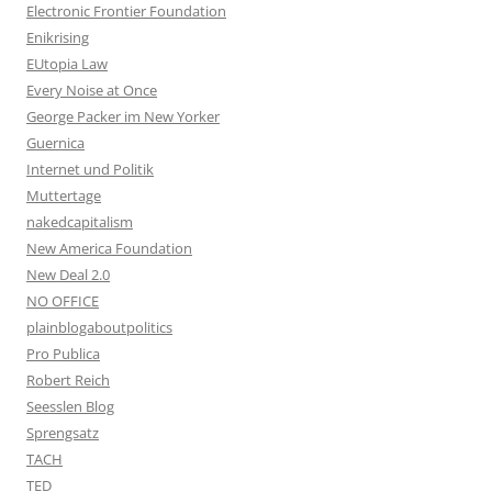
Electronic Frontier Foundation
Enikrising
EUtopia Law
Every Noise at Once
George Packer im New Yorker
Guernica
Internet und Politik
Muttertage
nakedcapitalism
New America Foundation
New Deal 2.0
NO OFFICE
plainblogaboutpolitics
Pro Publica
Robert Reich
Seesslen Blog
Sprengsatz
TACH
TED