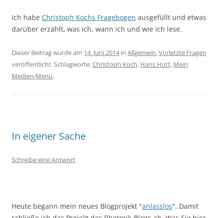
Ich habe
Christoph Kochs Fragebogen
ausgefüllt und etwas
darüber erzählt, was ich, wann ich und wie ich lese.
Dieser Beitrag wurde am
14. Juni 2014
in
Allgemein
,
Vorletzte Fragen
veröffentlicht. Schlagworte:
Christoph Koch
,
Hans Hütt
,
Mein
Medien-Menü
.
In eigener Sache
Schreibe eine Antwort
Heute begann mein neues Blogprojekt "
anlasslos
". Damit
schließe ich das Projekt des Rhetorik-Blogs ab. Was Sie hier