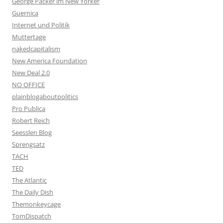
George Packer im New Yorker
Guernica
Internet und Politik
Muttertage
nakedcapitalism
New America Foundation
New Deal 2.0
NO OFFICE
plainblogaboutpolitics
Pro Publica
Robert Reich
Seesslen Blog
Sprengsatz
TACH
TED
The Atlantic
The Daily Dish
Themonkeycage
TomDispatch