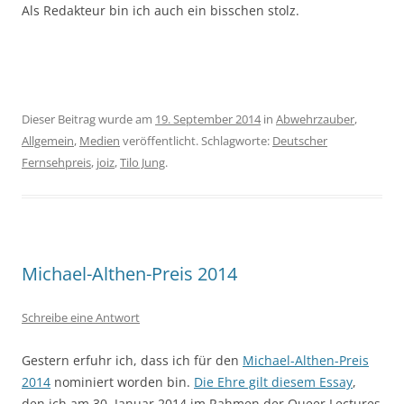
Als Redakteur bin ich auch ein bisschen stolz.
Dieser Beitrag wurde am
19. September 2014
in
Abwehrzauber
,
Allgemein
,
Medien
veröffentlicht. Schlagworte:
Deutscher
Fernsehpreis
,
joiz
,
Tilo Jung
.
Michael-Althen-Preis 2014
Schreibe eine Antwort
Gestern erfuhr ich, dass ich für den
Michael-Althen-Preis
2014
nominiert worden bin.
Die Ehre gilt diesem Essay
,
den ich am 30. Januar 2014 im Rahmen der Queer Lectures