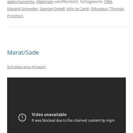
aggiornamento
,
Allgemein
veröffentlicht. Schlagworte:
1984
,
Edward Snowden
,
George Orwell
,
John le Carré
,
Odysseus
,
Thomas
Pynchon
.
Marat/Sade
Schreibe eine Antwort