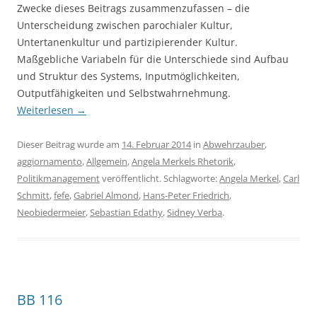
Zwecke dieses Beitrags zusammenzufassen – die
Unterscheidung zwischen parochialer Kultur,
Untertanenkultur und partizipierender Kultur.
Maßgebliche Variabeln für die Unterschiede sind Aufbau
und Struktur des Systems, Inputmöglichkeiten,
Outputfähigkeiten und Selbstwahrnehmung.
Weiterlesen
→
Dieser Beitrag wurde am
14. Februar 2014
in
Abwehrzauber
,
aggiornamento
,
Allgemein
,
Angela Merkels Rhetorik
,
Politikmanagement
veröffentlicht. Schlagworte:
Angela Merkel
,
Carl
Schmitt
,
fefe
,
Gabriel Almond
,
Hans-Peter Friedrich
,
Neobiedermeier
,
Sebastian Edathy
,
Sidney Verba
.
BB 116