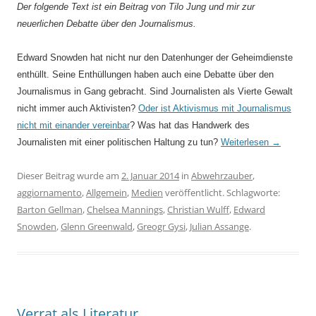
Der folgende Text ist ein Beitrag von Tilo Jung und mir zur
neuerlichen Debatte über den Journalismus.
Edward Snowden hat nicht nur den Datenhunger der Geheimdienste
enthüllt. Seine Enthüllungen haben auch eine Debatte über den
Journalismus in Gang gebracht. Sind Journalisten als Vierte Gewalt
nicht immer auch Aktivisten?
Oder ist Aktivismus mit Journalismus
nicht mit einander vereinbar
? Was hat das Handwerk des
Journalisten mit einer politischen Haltung zu tun?
Weiterlesen
→
Dieser Beitrag wurde am
2. Januar 2014
in
Abwehrzauber
,
aggiornamento
,
Allgemein
,
Medien
veröffentlicht. Schlagworte:
Barton Gellman
,
Chelsea Mannings
,
Christian Wulff
,
Edward
Snowden
,
Glenn Greenwald
,
Greogr Gysi
,
Julian Assange
.
Verrat als Literatur