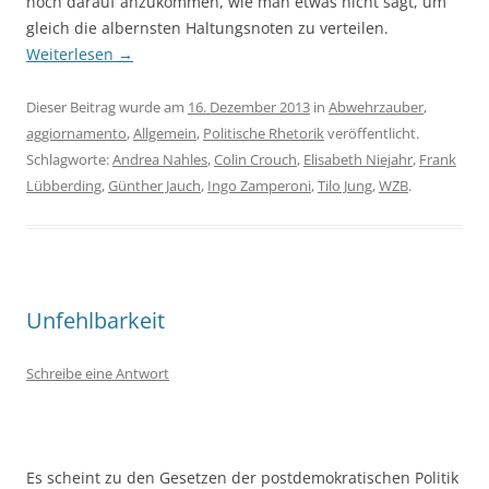
noch darauf anzukommen, wie man etwas nicht sagt, um
gleich die albernsten Haltungsnoten zu verteilen.
Weiterlesen
→
Dieser Beitrag wurde am
16. Dezember 2013
in
Abwehrzauber
,
aggiornamento
,
Allgemein
,
Politische Rhetorik
veröffentlicht.
Schlagworte:
Andrea Nahles
,
Colin Crouch
,
Elisabeth Niejahr
,
Frank
Lübberding
,
Günther Jauch
,
Ingo Zamperoni
,
Tilo Jung
,
WZB
.
Unfehlbarkeit
Schreibe eine Antwort
Es scheint zu den Gesetzen der postdemokratischen Politik