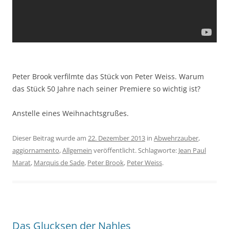
Peter Brook verfilmte das Stück von Peter Weiss. Warum
das Stück 50 Jahre nach seiner Premiere so wichtig ist?
Anstelle eines Weihnachtsgrußes.
Dieser Beitrag wurde am
22. Dezember 2013
in
Abwehrzauber
,
aggiornamento
,
Allgemein
veröffentlicht. Schlagworte:
Jean Paul
Marat
,
Marquis de Sade
,
Peter Brook
,
Peter Weiss
.
Das Glucksen der Nahles