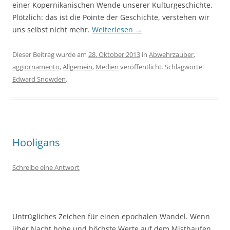
einer Kopernikanischen Wende unserer Kulturgeschichte.
Plötzlich: das ist die Pointe der Geschichte, verstehen wir
uns selbst nicht mehr.
Weiterlesen
→
Dieser Beitrag wurde am
28. Oktober 2013
in
Abwehrzauber
,
aggiornamento
,
Allgemein
,
Medien
veröffentlicht. Schlagworte:
Edward Snowden
.
Hooligans
Schreibe eine Antwort
Untrügliches Zeichen für einen epochalen Wandel. Wenn
über Nacht hohe und höchste Werte auf dem Misthaufen