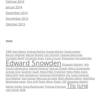
Februar 2014
Januar 2014
Dezember 2013
November 2013
Oktober 2013
TAGS
1984
Alan Marks
Andrea Nahles
Angela Merkel
Audionauten
Barton Gellman
Bertolt Brecht
Carl Schmitt
Chelsea Mannings
Christian Wulff
Christoph Koch
Colin Crouch
Deutscher Fernsehpreis
Edward Snowden
Elisabeth Niejahr
fefe
Frank Lübberding
Gabriel Almond
George Orwell
Glenn Greenwald
Greogr Gysi
Günther Jauch
Hans-Peter Friedrich
Hans-Peter Kuhn
Hans Hütt
Ingo Zamperoni
Johannes Schmölling
joiz
Julian Assange
Jörg Wagner
Karl Farkas
Marquis de Sade
Mein Medien-Menü
Nachtflug
Neobiedermeier
Otto Zoff
Peter Weiss
Radio 100
Sebastian Edathy
Tilo Jung
Sidney Verba
Sona MacDonald
Thomas Pynchon
Udo Samel
WZB