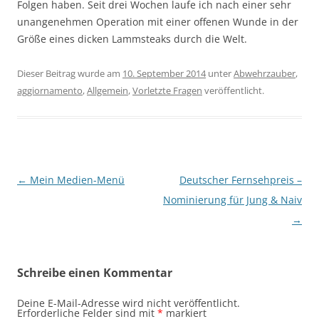
Folgen haben. Seit drei Wochen laufe ich nach einer sehr
unangenehmen Operation mit einer offenen Wunde in der
Größe eines dicken Lammsteaks durch die Welt.
Dieser Beitrag wurde am
10. September 2014
unter
Abwehrzauber
,
aggiornamento
,
Allgemein
,
Vorletzte Fragen
veröffentlicht.
Beitragsnavigation
←
Mein Medien-Menü
Deutscher Fernsehpreis –
Nominierung für Jung & Naiv
→
Schreibe einen Kommentar
Deine E-Mail-Adresse wird nicht veröffentlicht.
Erforderliche Felder sind mit
*
markiert