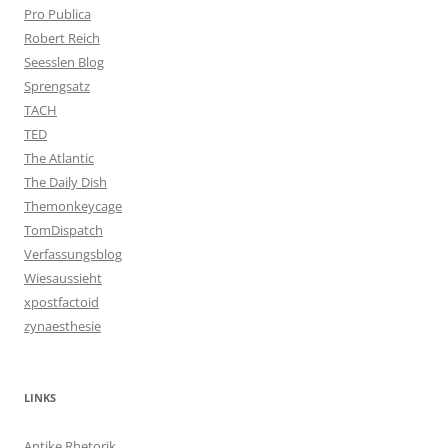
Pro Publica
Robert Reich
Seesslen Blog
Sprengsatz
TACH
TED
The Atlantic
The Daily Dish
Themonkeycage
TomDispatch
Verfassungsblog
Wiesaussieht
xpostfactoid
zynaesthesie
LINKS
Antike Rhetorik