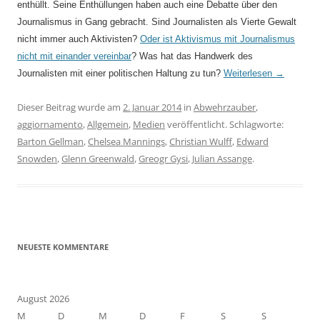
enthüllt. Seine Enthüllungen haben auch eine Debatte über den
Journalismus in Gang gebracht. Sind Journalisten als Vierte Gewalt
nicht immer auch Aktivisten?
Oder ist Aktivismus mit Journalismus
nicht mit einander vereinbar
? Was hat das Handwerk des
Journalisten mit einer politischen Haltung zu tun?
Weiterlesen
→
Dieser Beitrag wurde am
2. Januar 2014
in
Abwehrzauber
,
aggiornamento
,
Allgemein
,
Medien
veröffentlicht. Schlagworte:
Barton Gellman
,
Chelsea Mannings
,
Christian Wulff
,
Edward
Snowden
,
Glenn Greenwald
,
Greogr Gysi
,
Julian Assange
.
NEUESTE KOMMENTARE
August 2026
M
D
M
D
F
S
S