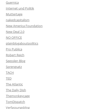
Guernica
Internet und Politik
Muttertage
nakedcapitalism
New America Foundation
New Deal 2.0
NO OFFICE
plainblogaboutpolitics
Pro Publica
Robert Reich
Seesslen Blog
Sprengsatz
TACH
TED
The Atlantic
The Daily Dish
Themonkeycage
TomDispatch
Verfassungsblog