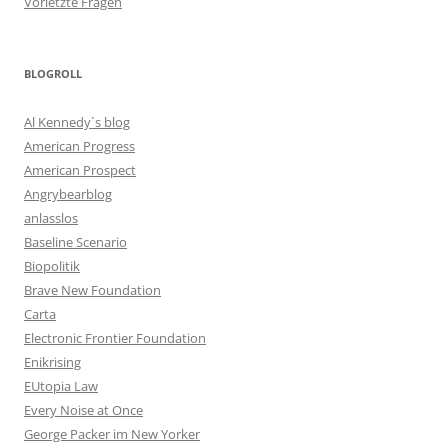
Vorletzte Fragen
BLOGROLL
Al Kennedy´s blog
American Progress
American Prospect
Angrybearblog
anlasslos
Baseline Scenario
Biopolitik
Brave New Foundation
Carta
Electronic Frontier Foundation
Enikrising
EUtopia Law
Every Noise at Once
George Packer im New Yorker