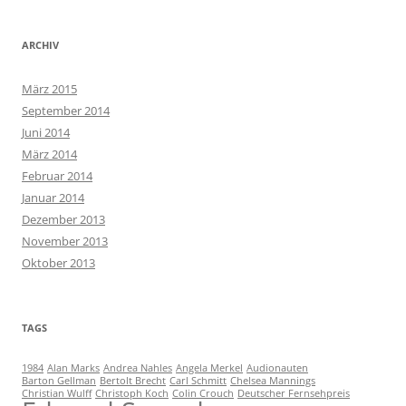
ARCHIV
März 2015
September 2014
Juni 2014
März 2014
Februar 2014
Januar 2014
Dezember 2013
November 2013
Oktober 2013
TAGS
1984
Alan Marks
Andrea Nahles
Angela Merkel
Audionauten
Barton Gellman
Bertolt Brecht
Carl Schmitt
Chelsea Mannings
Christian Wulff
Christoph Koch
Colin Crouch
Deutscher Fernsehpreis