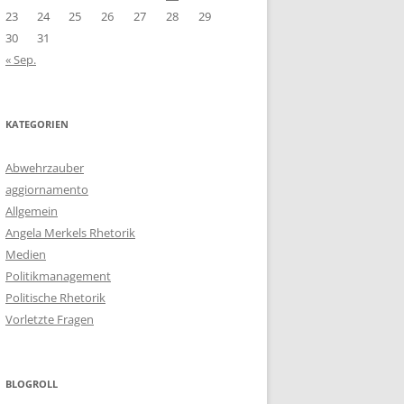
23
24
25
26
27
28
29
30
31
« Sep.
KATEGORIEN
Abwehrzauber
aggiornamento
Allgemein
Angela Merkels Rhetorik
Medien
Politikmanagement
Politische Rhetorik
Vorletzte Fragen
BLOGROLL