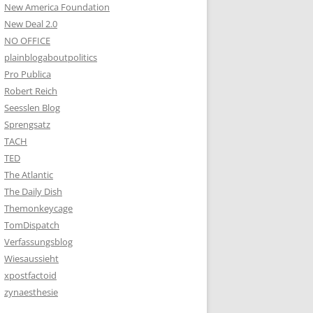
New America Foundation
New Deal 2.0
NO OFFICE
plainblogaboutpolitics
Pro Publica
Robert Reich
Seesslen Blog
Sprengsatz
TACH
TED
The Atlantic
The Daily Dish
Themonkeycage
TomDispatch
Verfassungsblog
Wiesaussieht
xpostfactoid
zynaesthesie