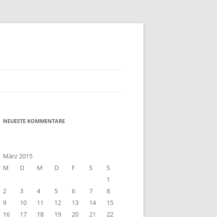
NEUESTE KOMMENTARE
März 2015
M
D
M
D
F
S
S
1
2
3
4
5
6
7
8
9
10
11
12
13
14
15
16
17
18
19
20
21
22