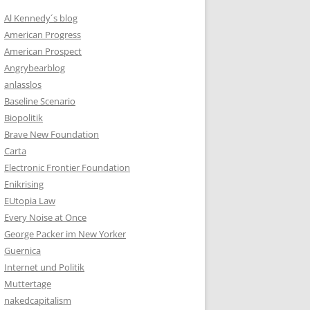
Al Kennedy´s blog
American Progress
American Prospect
Angrybearblog
anlasslos
Baseline Scenario
Biopolitik
Brave New Foundation
Carta
Electronic Frontier Foundation
Enikrising
EUtopia Law
Every Noise at Once
George Packer im New Yorker
Guernica
Internet und Politik
Muttertage
nakedcapitalism