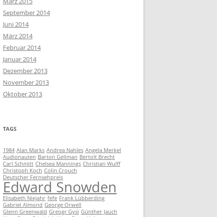
März 2015
September 2014
Juni 2014
März 2014
Februar 2014
Januar 2014
Dezember 2013
November 2013
Oktober 2013
TAGS
1984
Alan Marks
Andrea Nahles
Angela Merkel
Audionauten
Barton Gellman
Bertolt Brecht
Carl Schmitt
Chelsea Mannings
Christian Wulff
Christoph Koch
Colin Crouch
Deutscher Fernsehpreis
Edward Snowden
Elisabeth Niejahr
fefe
Frank Lübberding
Gabriel Almond
George Orwell
Glenn Greenwald
Greogr Gysi
Günther Jauch